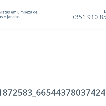
L
alistas em Limpeza de
+351 910 8
s e Janelas!
1872583_66544378037424