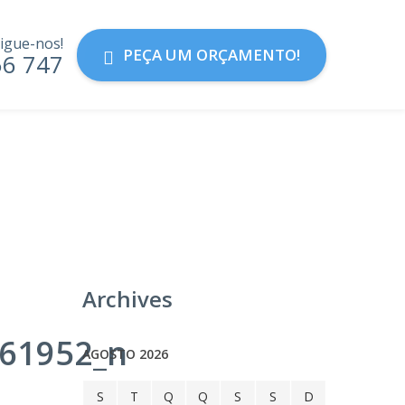
igue-nos!
PEÇA UM ORÇAMENTO!
56 747
Archives
61952_n
AGOSTO 2026
S
T
Q
Q
S
S
D