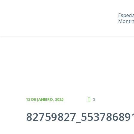
Especi
Montra
13 DE JANEIRO, 2020
0
82759827_55378689