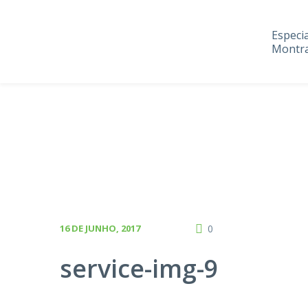
Especi
Montra
16 DE JUNHO, 2017
0
service-img-9