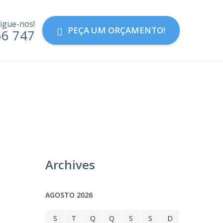
igue-nos!
PEÇA UM ORÇAMENTO!
56 747
Archives
AGOSTO 2026
S
T
Q
Q
S
S
D