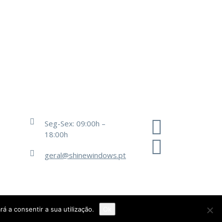
Seg-Sex: 09:00h –
18:00h
geral@shinewindows.pt
rá a consentir a sua utilização.
Ok