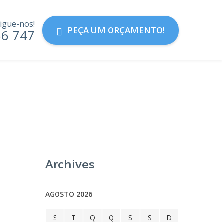
igue-nos!
PEÇA UM ORÇAMENTO!
56 747
Archives
AGOSTO 2026
S
T
Q
Q
S
S
D