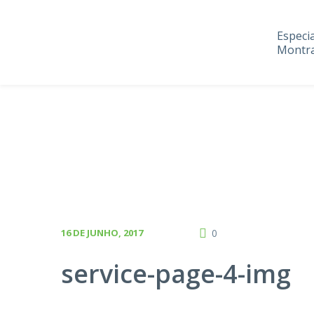
Especi
Montra
16 DE JUNHO, 2017
0
service-page-4-img