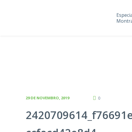
Especi
Montra
29 DE NOVEMBRO, 2019
0
2420709614_f76691e