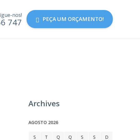
igue-nos!
PEÇA UM ORÇAMENTO!
56 747
Archives
AGOSTO 2026
S
T
Q
Q
S
S
D