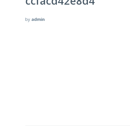
ccfacd42e8d4
by
admin