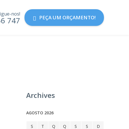
igue-nos!
PEÇA UM ORÇAMENTO!
56 747
Archives
AGOSTO 2026
S
T
Q
Q
S
S
D