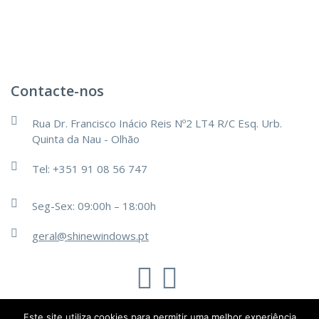
Contacte-nos
Rua Dr. Francisco Inácio Reis Nº2 LT4 R/C Esq. Urb.
Quinta da Nau - Olhão
Tel: +351 91 08 56 747
Seg-Sex: 09:00h – 18:00h
geral@shinewindows.pt
TechsOn
Este site utiliza cookies para permitir uma melhor experiência