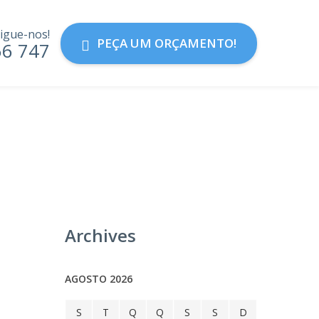
igue-nos!
PEÇA UM ORÇAMENTO!
56 747
Archives
AGOSTO 2026
S
T
Q
Q
S
S
D