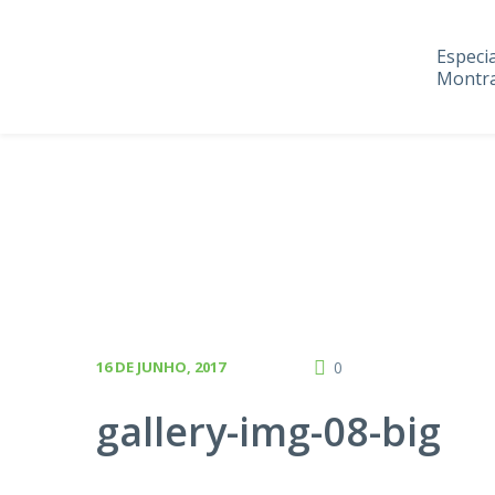
Especi
Montra
16 DE JUNHO, 2017
0
gallery-img-08-big