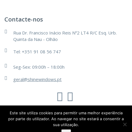
Contacte-nos
Rua Dr. Francisco Inácio Reis Nº2 LT4 R/C Esq. Urb.
Quinta da Nau - Olhão
Tel: +351 91 08 56 747
Seg-Sex: 09:00h – 18:00h
geral@shinewindows.pt
TechsOn
Este site utiliza cookies para permitir uma melhor experiência
@2019 - Todos os direitos reservados.
por parte do utilizador. Ao navegar no site estará a consentir a
sua utilização.