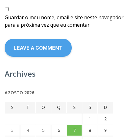
Guardar o meu nome, email e site neste navegador
para a próxima vez que eu comentar.
Archives
AGOSTO 2026
S
T
Q
Q
S
S
D
1
2
3
4
5
6
7
8
9