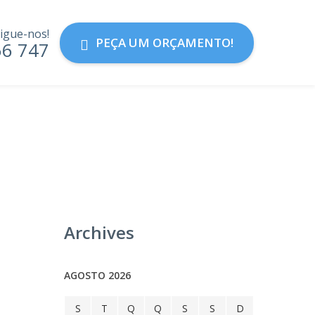
igue-nos!
PEÇA UM ORÇAMENTO!
56 747
Archives
AGOSTO 2026
S
T
Q
Q
S
S
D