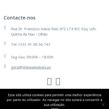
Contacte-nos
Rua Dr. Francisco Inácio Reis Nº2 LT4 R/C Esq. Urb.
Quinta da Nau - Olhão
Tel: +351 91 08 56 747
Seg-Sex: 09:00h – 18:00h
geral@shinewindows.pt
TechsOn
Este site utiliza cookies para permitir uma melhor experiência
@2019 - Todos os direitos reservados.
por parte do utilizador. Ao navegar no site estará a consentir a
sua utilização.