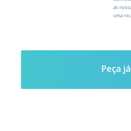
as noss
uma reu
Peça j