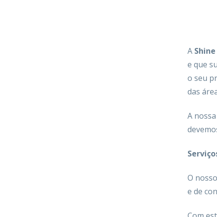
A
Shine
e que s
o seu p
das áre
A nossa
devemos
Serviço
O nosso 
e de con
Com esta