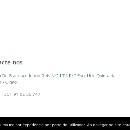
acte-nos
 Dr. Francisco Inácio Reis Nº2 LT4 R/C Esq. Urb. Quinta da
 - Olhão
: +351 91 08 56 747
r uma melhor experiência por parte do utilizador. Ao navegar no site esta