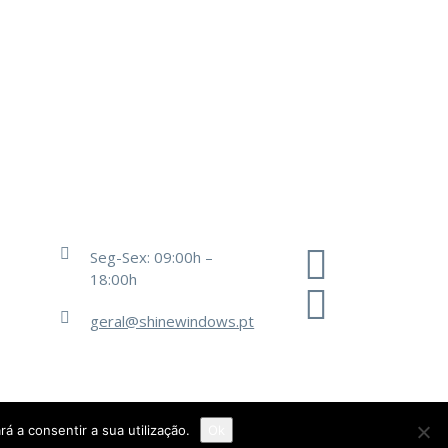
Seg-Sex: 09:00h –
18:00h
geral@shinewindows.pt
rá a consentir a sua utilização.
Ok