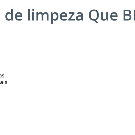
s de limpeza Que 
os
ais