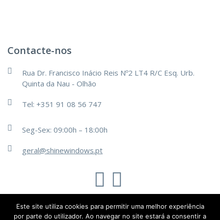
Contacte-nos
Rua Dr. Francisco Inácio Reis Nº2 LT4 R/C Esq. Urb.
Quinta da Nau - Olhão
Tel: +351 91 08 56 747
Seg-Sex: 09:00h – 18:00h
geral@shinewindows.pt
TechsOn
Este site utiliza cookies para permitir uma melhor experiência
@2019 - Todos os direitos reservados.
por parte do utilizador. Ao navegar no site estará a consentir a