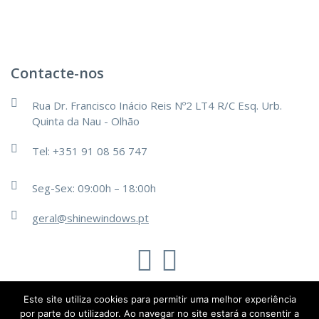
Contacte-nos
Rua Dr. Francisco Inácio Reis Nº2 LT4 R/C Esq. Urb.
Quinta da Nau - Olhão
Tel: +351 91 08 56 747
Seg-Sex: 09:00h – 18:00h
geral@shinewindows.pt
TechsOn
Este site utiliza cookies para permitir uma melhor experiência
@2019 - Todos os direitos reservados.
por parte do utilizador. Ao navegar no site estará a consentir a