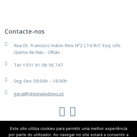
Contacte-nos
Rua Dr. Francisco Inácio Reis Nº2 LT4 R/C Esq. Urb.
Quinta da Nau - Olhão
Tel: +351 91 08 56 747
Seg-Sex: 09:00h – 18:00h
geral@shinewindows.pt
TechsOn
Este site utiliza cookies para permitir uma melhor experiência
@2019 - Todos os direitos reservados.
por parte do utilizador. Ao navegar no site estará a consentir a