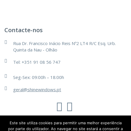
Contacte-nos
Rua Dr. Francisco Inácio Reis Nº2 LT4 R/C Esq. Urb.
Quinta da Nau - Olhão
Tel: +351 91 08 56 747
Seg-Sex: 09:00h – 18:00h
geral@shinewindows.pt
TechsOn
Este site utiliza cookies para permitir uma melhor experiência
@2019 - Todos os direitos reservados.
por parte do utilizador. Ao navegar no site estará a consentir a